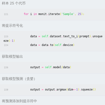
样本 25 个代币
for
i
in
monit
.
iterate
(
'Sample'
,
25
):
221
将提示符号化
data
=
self
.
dataset
.
text_to_i
(
prompt
)
.
unsque
223
eze
(
-
1
)
data
=
data
.
to
(
self
.
device
)
224
获取模型输出
output
=
self
.
model
(
data
)
226
获取模型预测（贪婪）
output
=
output
.
argmax
(
dim
=-
1
)
.
squeeze
()
228
将预测添加到提示符中