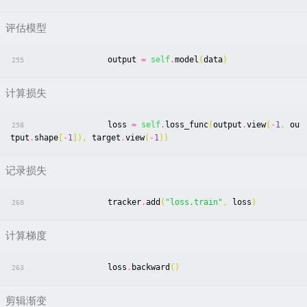
评估模型
output
=
self
.
model
(
data
)
255
计算损失
loss
=
self
.
loss_func
(
output
.
view
(
-
1
,
ou
258
tput
.
shape
[
-
1
]),
target
.
view
(
-
1
))
记录损失
tracker
.
add
(
"loss.train"
,
loss
)
260
计算梯度
loss
.
backward
()
263
剪辑渐变