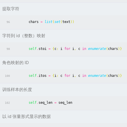
提取字符
chars
=
list
(
set
(
text
))
96
字符到 id（整数）映射
self
.
stoi
=
{
c
:
i
for
i
,
c
in
enumerate
(
chars
)}
98
角色映射的 ID
self
.
itos
=
{
i
:
c
for
i
,
c
in
enumerate
(
chars
)}
100
训练样本的长度
self
.
seq_len
=
seq_len
102
以 id 张量形式显示的数据