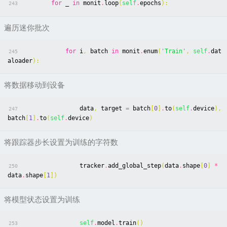
for
_
in
monit
.
loop
(
self
.
epochs
):
243
遍历迷你批次
for
i
,
batch
in
monit
.
enum
(
'Train'
,
self
.
dat
245
aloader
):
将数据移动到设备
data
,
target
=
batch
[
0
]
.
to
(
self
.
device
),
247
batch
[
1
]
.
to
(
self
.
device
)
将跟踪器步长设置为训练的字符数
tracker
.
add_global_step
(
data
.
shape
[
0
]
*
250
data
.
shape
[
1
])
将模型状态设置为训练
self
.
model
.
train
()
253