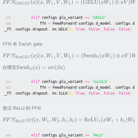
(
)
(
,
,
,
)
=
(
GELU
(
)
⊗
)
FF
N
x
x
W
V
W
x
W
x
V
W
1
2
1
2
GEG
LU
elif
configs
.
glu_variant
==
'GEGLU'
:
159
ffn
=
FeedForward
(
configs
.
d_model
,
configs
.
d
160
_ff
,
configs
.
dropout
,
nn
.
GELU
(),
True
,
False
,
False
,
False
)
FFN 有 Swish gate
(
)
(
,
,
,
)
=
(
Swish
(
)
⊗
)
FF
N
x
x
W
V
W
x
W
x
V
W
1
2
1
1
Sw
i
G
LU
Swish
(
)
=
(
)
在哪里
x
x
σ
β
x
β
elif
configs
.
glu_variant
==
'SwiGLU'
:
164
ffn
=
FeedForward
(
configs
.
d_model
,
configs
.
d
165
_ff
,
configs
.
dropout
,
nn
.
SiLU
(),
True
,
False
,
False
,
False
)
激活 ReLU 的 FFN
(
)
(
,
,
,
,
)
=
ReLU
(
+
)
FF
N
x
x
W
W
b
b
x
W
b
W
1
2
1
2
1
1
1
2
R
e
LU
elif
configs
.
glu_variant
==
'ReLU'
:
168