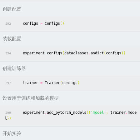
创建配置
configs
=
Configs
()
292
装载配置
experiment
.
configs
(
dataclasses
.
asdict
(
configs
))
294
创建训练器
trainer
=
Trainer
(
configs
)
297
设置用于训练和加载的模型
experiment
.
add_pytorch_models
({
'model'
:
trainer
.
mode
299
l
})
开始实验