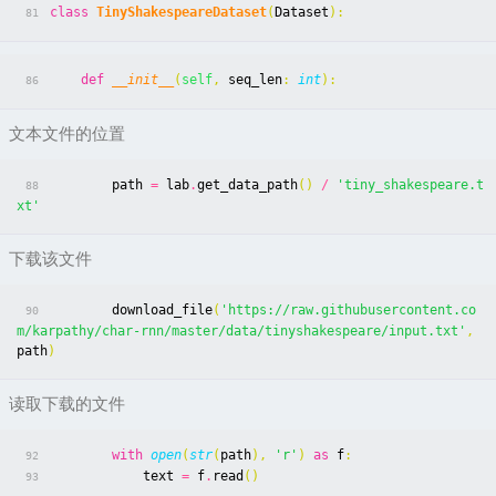
class
TinyShakespeareDataset
(
Dataset
):
81
def
__init__
(
self
,
seq_len
:
int
):
86
文本文件的位置
path
=
lab
.
get_data_path
()
/
'tiny_shakespeare.t
88
xt'
下载该文件
download_file
(
'https://raw.githubusercontent.co
90
m/karpathy/char-rnn/master/data/tinyshakespeare/input.txt'
,
path
)
读取下载的文件
with
open
(
str
(
path
),
'r'
)
as
f
:
92
text
=
f
.
read
()
93