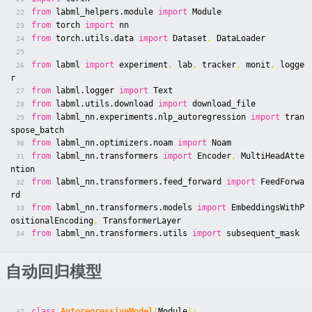
from
labml_helpers.module
import
Module
22
from
torch
import
nn
23
from
torch.utils.data
import
Dataset
,
DataLoader
24
25
from
labml
import
experiment
,
lab
,
tracker
,
monit
,
logge
26
r
from
labml.logger
import
Text
27
from
labml.utils.download
import
download_file
28
from
labml_nn.experiments.nlp_autoregression
import
tran
29
spose_batch
from
labml_nn.optimizers.noam
import
Noam
30
from
labml_nn.transformers
import
Encoder
,
MultiHeadAtte
31
ntion
from
labml_nn.transformers.feed_forward
import
FeedForwa
32
rd
from
labml_nn.transformers.models
import
EmbeddingsWithP
33
ositionalEncoding
,
TransformerLayer
from
labml_nn.transformers.utils
import
subsequent_mask
34
自动回归模型
class
AutoregressiveModel
(
Module
):
37