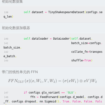
初始化数据集
self
.
dataset
=
TinyShakespeareDataset
(
configs
.
se
138
q_len
)
初始化数据加载器
self
.
dataloader
=
DataLoader
(
self
.
dataset
,
140
batch_size
=
configs
.
141
batch_size
,
collate_fn
=
transpos
142
e_batch
,
shuffle
=
True
)
143
带门控线性单元的 FFN
(
)
(
,
,
,
)
=
(
(
)
⊗
)
FF
N
x
x
W
V
W
σ
x
W
x
V
W
1
2
1
2
G
LU
if
configs
.
glu_variant
==
'GLU'
:
147
ffn
=
FeedForward
(
configs
.
d_model
,
configs
.
d
148
_ff
,
configs
.
dropout
,
nn
.
Sigmoid
(),
True
,
False
,
False
,
Fals