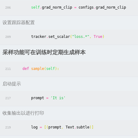
self
.
grad_norm_clip
=
configs
.
grad_norm_clip
206
设置跟踪器配置
tracker
.
set_scalar
(
"loss.*"
,
True
)
209
采样功能可在训练时定期生成样本
def
sample
(
self
):
211
启动提示
prompt
=
'It is'
217
收集输出以进行打印
log
=
[(
prompt
,
Text
.
subtle
)]
219