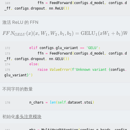
ffn
=
FeedForward
(
configs
.
d_model
,
configs
.
d
169
_ff
,
configs
.
dropout
,
nn
.
ReLU
())
激活 ReLU 的 FFN
(
)
(
,
,
,
,
)
=
GELU
(
+
)
FF
N
x
x
W
W
b
b
x
W
b
W
1
2
1
2
1
1
1
GE
LU
elif
configs
.
glu_variant
==
'GELU'
:
172
ffn
=
FeedForward
(
configs
.
d_model
,
configs
.
d
173
_ff
,
configs
.
dropout
,
nn
.
GELU
())
else
:
174
raise
ValueError
(
f
'Unknown variant 
{
configs
.
175
glu_variant
}
'
)
不同字符的数量
n_chars
=
len
(
self
.
dataset
.
stoi
)
178
初始化
多头注意模块