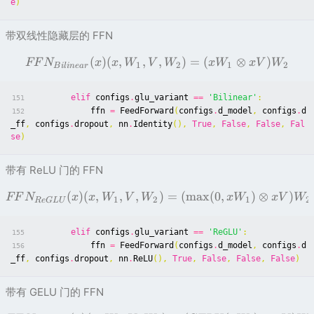
e
)
带双线性隐藏层的 FFN
(
)
(
,
,
,
)
=
(
⊗
)
FF
N
x
x
W
V
W
x
W
x
V
W
1
2
1
2
B
i
l
in
e
a
r
elif
configs
.
glu_variant
==
'Bilinear'
:
151
ffn
=
FeedForward
(
configs
.
d_model
,
configs
.
d
152
_ff
,
configs
.
dropout
,
nn
.
Identity
(),
True
,
False
,
False
,
Fal
se
)
带有 ReLU 门的 FFN
(
)
(
,
,
,
)
=
(
max
(
0
,
)
⊗
)
FF
N
x
x
W
V
W
x
W
x
V
W
1
2
1
2
R
e
G
LU
elif
configs
.
glu_variant
==
'ReGLU'
:
155
ffn
=
FeedForward
(
configs
.
d_model
,
configs
.
d
156
_ff
,
configs
.
dropout
,
nn
.
ReLU
(),
True
,
False
,
False
,
False
)
带有 GELU 门的 FFN