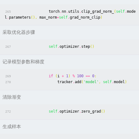
torch
.
nn
.
utils
.
clip_grad_norm_
(
self
.
mode
265
l
.
parameters
(),
max_norm
=
self
.
grad_norm_clip
)
采取优化器步骤
self
.
optimizer
.
step
()
267
记录模型参数和梯度
if
(
i
+
1
)
%
100
==
0
:
269
tracker
.
add
(
'model'
,
self
.
model
)
270
清除渐变
self
.
optimizer
.
zero_grad
()
272
生成样本