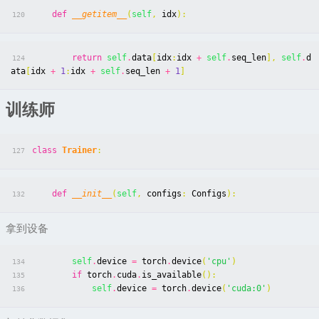
def
__getitem__
(
self
,
idx
):
120
return
self
.
data
[
idx
:
idx
+
self
.
seq_len
],
self
.
d
124
ata
[
idx
+
1
:
idx
+
self
.
seq_len
+
1
]
训练师
class
Trainer
:
127
def
__init__
(
self
,
configs
:
Configs
):
132
拿到设备
self
.
device
=
torch
.
device
(
'cpu'
)
134
if
torch
.
cuda
.
is_available
():
135
self
.
device
=
torch
.
device
(
'cuda:0'
)
136