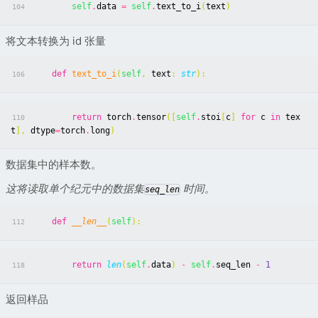
self
.
data
=
self
.
text_to_i
(
text
)
104
将文本转换为 id 张量
def
text_to_i
(
self
,
text
:
str
):
106
return
torch
.
tensor
([
self
.
stoi
[
c
]
for
c
in
tex
110
t
],
dtype
=
torch
.
long
)
数据集中的样本数。
这将读取单个纪元中的数据集
时间。
seq_len
def
__len__
(
self
):
112
return
len
(
self
.
data
)
-
self
.
seq_len
-
1
118
返回样品