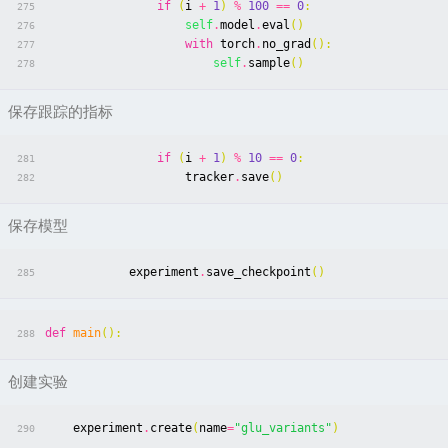
if
(
i
+
1
)
%
100
==
0
:
275
self
.
model
.
eval
()
276
with
torch
.
no_grad
():
277
self
.
sample
()
278
保存跟踪的指标
if
(
i
+
1
)
%
10
==
0
:
281
tracker
.
save
()
282
保存模型
experiment
.
save_checkpoint
()
285
def
main
():
288
创建实验
experiment
.
create
(
name
=
"glu_variants"
)
290