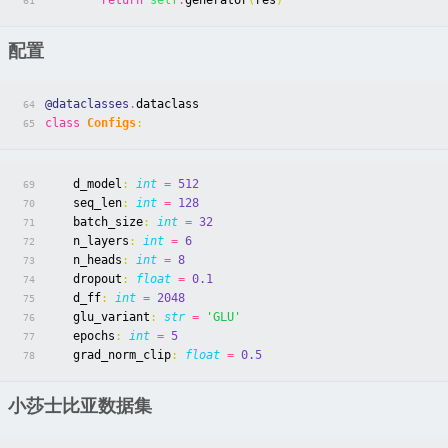
return
self
.
generator
(
res
)
61
配置
@dataclasses
.
dataclass
64
class
Configs
:
65
d_model
:
int
=
512
69
seq_len
:
int
=
128
70
batch_size
:
int
=
32
71
n_layers
:
int
=
6
72
n_heads
:
int
=
8
73
dropout
:
float
=
0.1
74
d_ff
:
int
=
2048
75
glu_variant
:
str
=
'GLU'
76
epochs
:
int
=
5
77
grad_norm_clip
:
float
=
0.5
78
小莎士比亚数据集