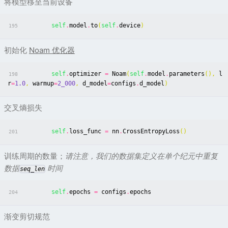
将模型移至当前设备
self
.
model
.
to
(
self
.
device
)
195
初始化
Noam 优化器
self
.
optimizer
=
Noam
(
self
.
model
.
parameters
(),
l
198
r
=
1.0
,
warmup
=
2_000
,
d_model
=
configs
.
d_model
)
交叉熵损失
self
.
loss_func
=
nn
.
CrossEntropyLoss
()
201
训练周期的数量；
请注意，我们的数据集定义在单个纪元中重复
数据
时间
seq_len
self
.
epochs
=
configs
.
epochs
204
渐变剪切规范