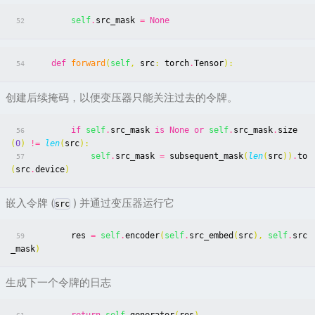
self
.
src_mask
=
None
52
def
forward
(
self
,
src
:
torch
.
Tensor
):
54
创建后续掩码，以便变压器只能关注过去的令牌。
if
self
.
src_mask
is
None
or
self
.
src_mask
.
size
56
(
0
)
!=
len
(
src
):
self
.
src_mask
=
subsequent_mask
(
len
(
src
))
.
to
57
(
src
.
device
)
嵌入令牌 (
) 并通过变压器运行它
src
res
=
self
.
encoder
(
self
.
src_embed
(
src
),
self
.
src
59
_mask
)
生成下一个令牌的日志