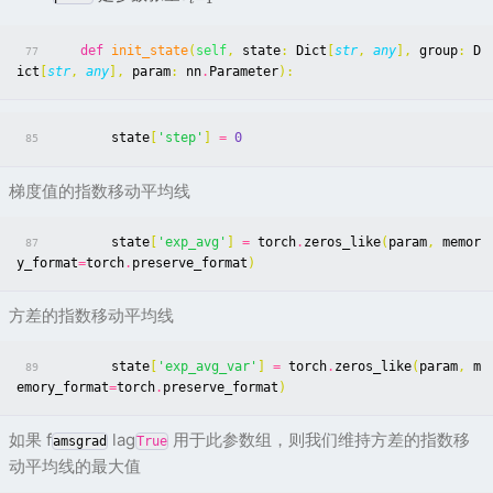
def
init_state
(
self
,
state
:
Dict
[
str
,
any
],
group
:
D
77
ict
[
str
,
any
],
param
:
nn
.
Parameter
):
state
[
'step'
]
=
0
85
梯度值的指数移动平均线
state
[
'exp_avg'
]
=
torch
.
zeros_like
(
param
,
memor
87
y_format
=
torch
.
preserve_format
)
方差的指数移动平均线
state
[
'exp_avg_var'
]
=
torch
.
zeros_like
(
param
,
m
89
emory_format
=
torch
.
preserve_format
)
如果 f
lag
用于此参数组，则我们维持方差的指数移
amsgrad
True
动平均线的最大值