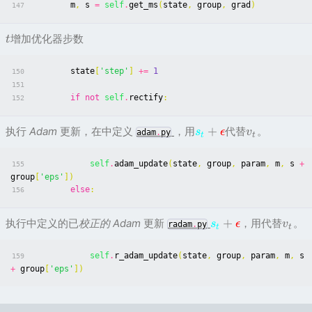
m
,
s
=
self
.
get_ms
(
state
,
group
,
grad
)
147
增加优化器步数
t
state
[
'step'
]
+=
1
150
151
if
not
self
.
rectify
:
152
+
执行
Adam
更新，在中定义
，用
代替
。
s
ϵ
v
adam
.
py
t
t
self
.
adam_update
(
state
,
group
,
param
,
m
,
s
+
155
group
[
'eps'
])
else
:
156
+
执行中定义的已
校正的 Adam
更新
，用代替
。
s
ϵ
v
radam
.
py
t
t
self
.
r_adam_update
(
state
,
group
,
param
,
m
,
s
159
+
group
[
'eps'
])