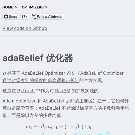
HOME
OPTIMIZERS
View code on Github
adaBelief 优化器
这是基于 AdaBeLief Optimizer 论文
《
AdaBeLief Optimizer：
通过对观察到的梯度的信念调整步长》
的官方实现。
这是在
PyTorch
中作为对
RadAM
的扩展实现的。
Adam optimizer 和 AdaBeLief 之间的主要区别在于，它如何计
算自适应学习率；AdaBeLief 不是除以梯度平方的指数移动平均
值，而是除以方差的指数均值。
←
+
(
1
−
)
⋅
m
β
m
β
g
1
−
1
1
t
t
t
2
←
+
(
1
−
)
⋅
(
−
)