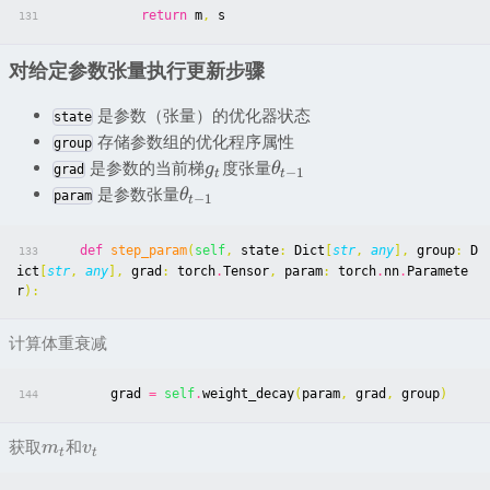
return
m
,
s
131
对给定参数张量执行更新步骤
是参数（张量）的优化器状态
state
存储参数组的优化程序属性
group
是参数的当前梯
度张量
g
θ
grad
−
1
t
t
是参数张量
θ
param
−
1
t
def
step_param
(
self
,
state
:
Dict
[
str
,
any
],
group
:
D
133
ict
[
str
,
any
],
grad
:
torch
.
Tensor
,
param
:
torch
.
nn
.
Paramete
r
):
计算体重衰减
grad
=
self
.
weight_decay
(
param
,
grad
,
group
)
144
获取
和
m
v
t
t