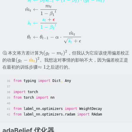
s
β
s
β
g
m
2
−
1
2
t
t
t
t
m
t
^
←
m
t
t
1
−
β
1
+
s
ϵ
t
^
←
s
t
t
1
−
β
2
^
m
t
←
−
⋅
θ
θ
α
−
1
t
t
^
+
s
ϵ
t
2
(
−
)
🤔 本文将方差计算为
，但我认为它应该使用偏差校正
g
m
t
t
2
(
−
^
)
的动量
。我想这对事情的影响不大，因为偏差校正是
g
m
t
t
≈
1
在最初的训练步骤
之后进行的。
from
typing
import
Dict
,
Any
36
37
import
torch
38
from
torch
import
nn
39
40
from
labml_nn.optimizers
import
WeightDecay
41
from
labml_nn.optimizers.radam
import
RAdam
42
adaBelief 优化器