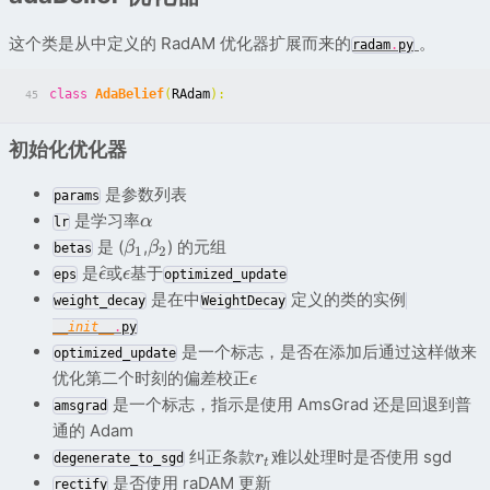
这个类是从中定义的 RadAM 优化器扩展而来的
。
radam
.
py
class
AdaBelief
(
RAdam
):
45
初始化优化器
是参数列表
params
是学习率
α
lr
是 (
,
) 的元组
β
β
betas
1
2
^
是
或
基于
ϵ
ϵ
eps
optimized_update
是在中
定义的类的实例
weight_decay
WeightDecay
__init__
.
py
是一个标志，是否在添加后通过这样做来
optimized_update
优化第二个时刻的偏差校正
ϵ
是一个标志，指示是使用 AmsGrad 还是回退到普
amsgrad
通的 Adam
纠正条款
难以处理时是否使用 sgd
r
degenerate_to_sgd
t
是否使用 raDAM 更新
rectify