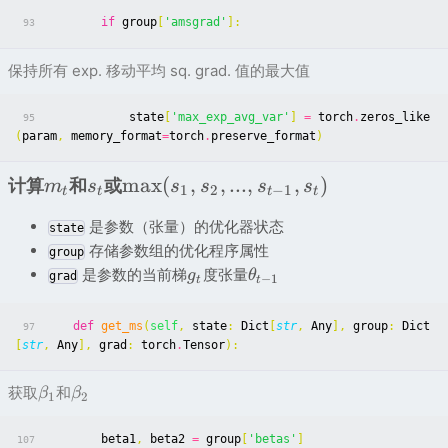
if
group
[
'amsgrad'
]:
93
保持所有 exp. 移动平均 sq. grad. 值的最大值
state
[
'max_exp_avg_var'
]
=
torch
.
zeros_like
95
(
param
,
memory_format
=
torch
.
preserve_format
)
m
a
x
(
,
,
...
,
,
)
计算
和
或
m
s
s
s
s
s
1
2
−
1
t
t
t
t
是参数（张量）的优化器状态
state
存储参数组的优化程序属性
group
是参数的当前梯
度张量
g
θ
grad
−
1
t
t
def
get_ms
(
self
,
state
:
Dict
[
str
,
Any
],
group
:
Dict
97
[
str
,
Any
],
grad
:
torch
.
Tensor
):
获取
和
β
β
1
2
beta1
,
beta2
=
group
[
'betas'
]
107