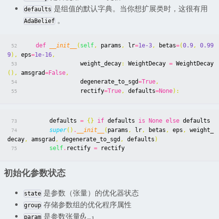
是组值的默认字典。当你想扩展类时，这很有用
defaults
。
AdaBelief
def
__init__
(
self
,
params
,
lr
=
1e-3
,
betas
=
(
0.9
,
0.99
52
9
),
eps
=
1e-16
,
weight_decay
:
WeightDecay
=
WeightDecay
53
(),
amsgrad
=
False
,
degenerate_to_sgd
=
True
,
54
rectify
=
True
,
defaults
=
None
):
55
defaults
=
{}
if
defaults
is
None
else
defaults
73
super
()
.
__init__
(
params
,
lr
,
betas
,
eps
,
weight_
74
decay
,
amsgrad
,
degenerate_to_sgd
,
defaults
)
self
.
rectify
=
rectify
75
初始化参数状态
是参数（张量）的优化器状态
state
存储参数组的优化程序属性
group
是参数张量
θ
param
−
1
t