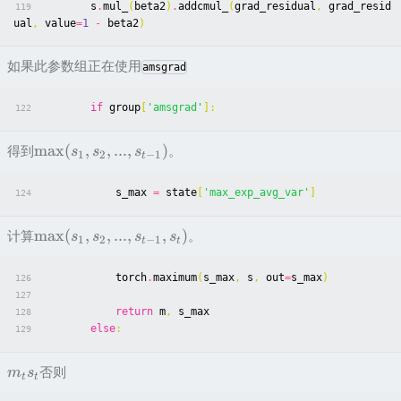
s
.
mul_
(
beta2
)
.
addcmul_
(
grad_residual
,
grad_resid
119
ual
,
value
=
1
-
beta2
)
如果此参数组正在使用
amsgrad
if
group
[
'amsgrad'
]:
122
max
(
,
,
...
,
)
得到
。
s
s
s
1
2
−
1
t
s_max
=
state
[
'max_exp_avg_var'
]
124
m
a
x
(
,
,
...
,
,
)
计算
。
s
s
s
s
1
2
−
1
t
t
torch
.
maximum
(
s_max
,
s
,
out
=
s_max
)
126
127
return
m
,
s_max
128
else
:
129
否则
m
s
t
t