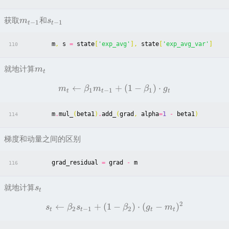
获取
和
m
s
−
1
−
1
t
t
m
,
s
=
state
[
'exp_avg'
],
state
[
'exp_avg_var'
]
110
就地计算
m
t
←
+
(
1
−
)
⋅
m
β
m
β
g
1
−
1
1
t
t
t
m
.
mul_
(
beta1
)
.
add_
(
grad
,
alpha
=
1
-
beta1
)
114
梯度和动量之间的区别
grad_residual
=
grad
-
m
116
就地计算
s
t
2
←
+
(
1
−
)
⋅
(
−
)
s
β
s
β
g
m
2
−
1
2
t
t
t
t