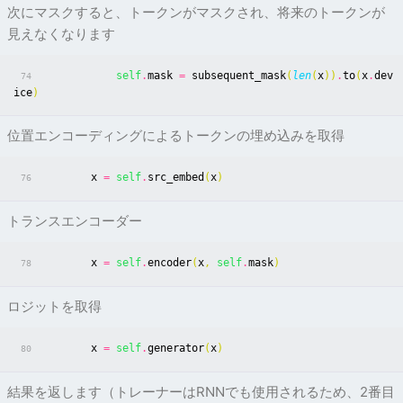
次にマスクすると、トークンがマスクされ、将来のトークンが
見えなくなります
self
.
mask
=
subsequent_mask
(
len
(
x
))
.
to
(
x
.
dev
74
ice
)
位置エンコーディングによるトークンの埋め込みを取得
x
=
self
.
src_embed
(
x
)
76
トランスエンコーダー
x
=
self
.
encoder
(
x
,
self
.
mask
)
78
ロジットを取得
x
=
self
.
generator
(
x
)
80
結果を返します（トレーナーはRNNでも使用されるため、2番目