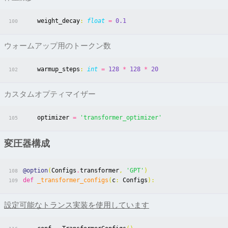
weight_decay
:
float
=
0.1
100
ウォームアップ用のトークン数
warmup_steps
:
int
=
128
*
128
*
20
102
カスタムオプティマイザー
optimizer
=
'transformer_optimizer'
105
変圧器構成
@option
(
Configs
.
transformer
,
'GPT'
)
108
def
_transformer_configs
(
c
:
Configs
):
109
設定可能なトランス実装を使用しています