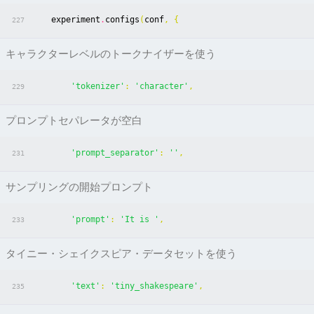
experiment
.
configs
(
conf
,
{
227
キャラクターレベルのトークナイザーを使う
'tokenizer'
:
'character'
,
229
プロンプトセパレータが空白
'prompt_separator'
:
''
,
231
サンプリングの開始プロンプト
'prompt'
:
'It is '
,
233
タイニー・シェイクスピア・データセットを使う
'text'
:
'tiny_shakespeare'
,
235