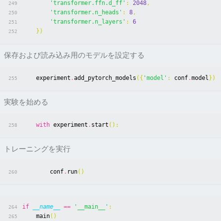
'transformer.ffn.d_ff'
:
2048
,
249
'transformer.n_heads'
:
8
,
250
'transformer.n_layers'
:
6
251
})
252
保存および読み込み用のモデルを設定する
experiment
.
add_pytorch_models
({
'model'
:
conf
.
model
})
255
実験を始める
with
experiment
.
start
():
258
トレーニングを実行
conf
.
run
()
260
if
__name__
==
'__main__'
:
264
main
()
265