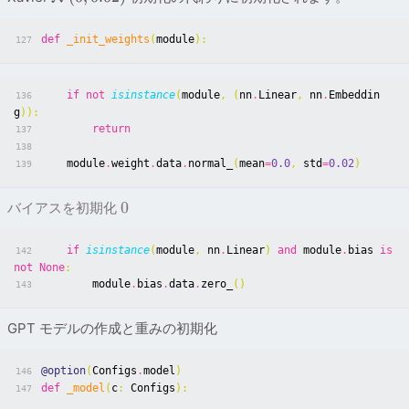
def
_init_weights
(
module
):
127
if
not
isinstance
(
module
,
(
nn
.
Linear
,
nn
.
Embeddin
136
g
)):
return
137
138
module
.
weight
.
data
.
normal_
(
mean
=
0.0
,
std
=
0.02
)
139
0
バイアスを初期化
if
isinstance
(
module
,
nn
.
Linear
)
and
module
.
bias
is
142
not
None
:
module
.
bias
.
data
.
zero_
()
143
GPT モデルの作成と重みの初期化
@option
(
Configs
.
model
)
146
def
_model
(
c
:
Configs
):
147