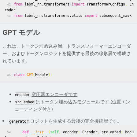
from
labml_nn.transformers
import
TransformerConfigs
,
En
42
coder
from
labml_nn.transformers.utils
import
subsequent_mask
43
GPT モデル
これは、トークン埋め込み層、トランスフォーマーエンコーダ
ー、およびトークンロジットを提供する最後の線形層で構成さ
れています。
class
GPT
(
Module
):
46
変圧器エンコーダです
encoder
はトークン埋め込みモジュールです (位置エン
src_embed
コーディング付き)
ロジットを生成する最後の完全接続層です
。
generator
def
__init__
(
self
,
encoder
:
Encoder
,
src_embed
:
Modu
54