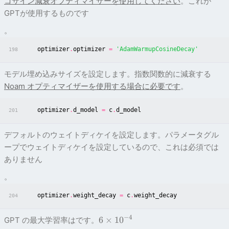
コサイン減衰オプティマイザーを使用してください
。これが
GPTが使用するものです
。
optimizer
.
optimizer
=
'AdamWarmupCosineDecay'
198
モデル埋め込みサイズを設定します。指数関数的に減衰する
Noam オプティマイザーを使用する場合に必要です
。
optimizer
.
d_model
=
c
.
d_model
201
デフォルトのウェイトディケイを設定します。パラメータグル
ープでウェイトディケイを設定しているので、これは必須では
ありません
。
optimizer
.
weight_decay
=
c
.
weight_decay
204
−
4
6
×
1
0
GPT の最大学習率はです。