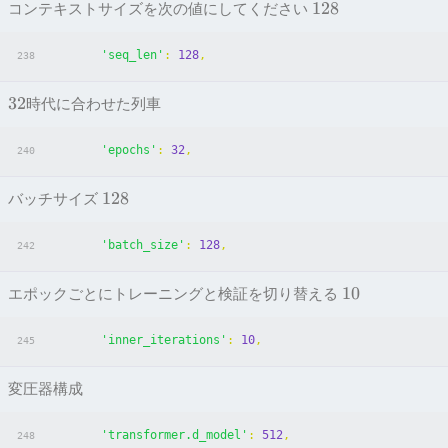
128
コンテキストサイズを次の値にしてください
'seq_len'
:
128
,
238
32
時代に合わせた列車
'epochs'
:
32
,
240
128
バッチサイズ
'batch_size'
:
128
,
242
1
0
エポックごとにトレーニングと検証を切り替える
'inner_iterations'
:
10
,
245
変圧器構成
'transformer.d_model'
:
512
,
248