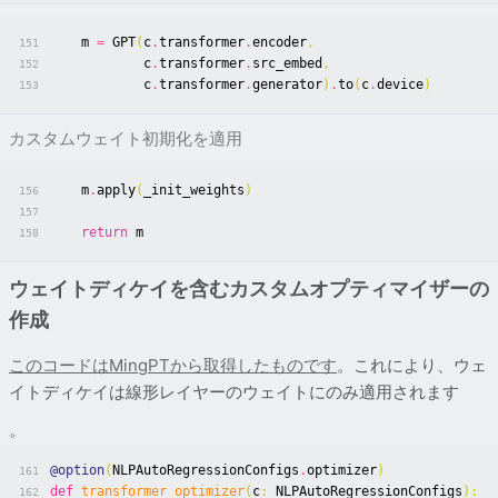
m
=
GPT
(
c
.
transformer
.
encoder
,
151
c
.
transformer
.
src_embed
,
152
c
.
transformer
.
generator
)
.
to
(
c
.
device
)
153
カスタムウェイト初期化を適用
m
.
apply
(
_init_weights
)
156
157
return
m
158
ウェイトディケイを含むカスタムオプティマイザーの
作成
このコードはMingPTから取得したものです
。これにより、ウェ
イトディケイは線形レイヤーのウェイトにのみ適用されます
。
@option
(
NLPAutoRegressionConfigs
.
optimizer
)
161
def
transformer_optimizer
(
c
:
NLPAutoRegressionConfigs
):
162