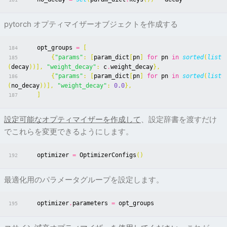
pytorch オプティマイザーオブジェクトを作成する
opt_groups
=
[
184
{
"params"
:
[
param_dict
[
pn
]
for
pn
in
sorted
(
list
185
(
decay
))],
"weight_decay"
:
c
.
weight_decay
},
{
"params"
:
[
param_dict
[
pn
]
for
pn
in
sorted
(
list
186
(
no_decay
))],
"weight_decay"
:
0.0
},
]
187
設定可能なオプティマイザーを作成して
、設定辞書を渡すだけ
でこれらを変更できるようにします。
optimizer
=
OptimizerConfigs
()
192
最適化用のパラメータグループを設定します。
optimizer
.
parameters
=
opt_groups
195