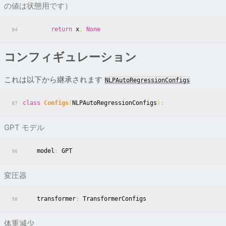
の値は状態用です）
return
x
,
None
84
コンフィギュレーション
これは以下から継承されます
NLPAutoRegressionConfigs
class
Configs
(
NLPAutoRegressionConfigs
):
87
GPT モデル
model
:
GPT
96
変圧器
transformer
:
TransformerConfigs
98
体重減少