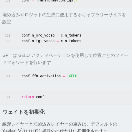
conf
=
TransformerConfigs
()
116
埋め込みやロジットの生成に使用するボキャブラリーサイズを
設定
conf
.
n_src_vocab
=
c
.
n_tokens
118
conf
.
n_tgt_vocab
=
c
.
n_tokens
119
GPT は GELU アクティベーションを使用して位置ごとのフィー
ドフォワードを行います
conf
.
ffn
.
activation
=
'GELU'
121
return
conf
124
ウェイトを初期化
線形レイヤーと埋め込みレイヤーの重みは、デフォルトの
(
0
,
0
.
0
2
)
Xavier
初期化の代わりに初期化されます。
N