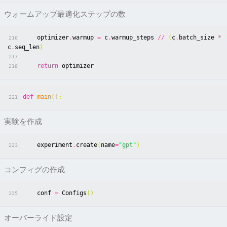
ウォームアップ最適化ステップの数
optimizer
.
warmup
=
c
.
warmup_steps
//
(
c
.
batch_size
*
216
c
.
seq_len
)
217
return
optimizer
218
def
main
():
221
実験を作成
experiment
.
create
(
name
=
"gpt"
)
223
コンフィグの作成
conf
=
Configs
()
225
オーバーライド設定