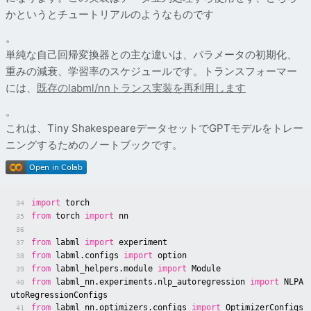
かというとチュートリアルのようなものです
。
単純な自己回帰変換器との主な違いは、パラメータの初期化、
重みの減衰、学習率のスケジュールです。トランスフォーマー
には、
既存のlabml/nnトランス実装を再利用します
。
これは、Tiny ShakespeareデータセットでGPTモデルをトレー
ニングするためのノートブックです。
import
torch
34
from
torch
import
nn
35
36
from
labml
import
experiment
37
from
labml.configs
import
option
38
from
labml_helpers.module
import
Module
39
from
labml_nn.experiments.nlp_autoregression
import
NLPA
40
utoRegressionConfigs
from
labml_nn.optimizers.configs
import
OptimizerConfigs
41