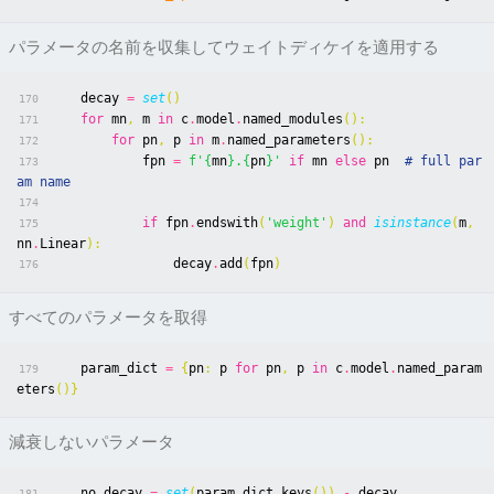
パラメータの名前を収集してウェイトディケイを適用する
decay
=
set
()
170
for
mn
,
m
in
c
.
model
.
named_modules
():
171
for
pn
,
p
in
m
.
named_parameters
():
172
fpn
=
f
'
{
mn
}
.
{
pn
}
'
if
mn
else
pn
# full par
173
am name
174
if
fpn
.
endswith
(
'weight'
)
and
isinstance
(
m
,
175
nn
.
Linear
):
decay
.
add
(
fpn
)
176
すべてのパラメータを取得
param_dict
=
{
pn
:
p
for
pn
,
p
in
c
.
model
.
named_param
179
eters
()}
減衰しないパラメータ
no_decay
=
set
(
param_dict
.
keys
())
-
decay
181