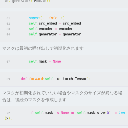
le
,
generator
:
Module
):
super
()
.
__init__
()
61
self
.
src_embed
=
src_embed
62
self
.
encoder
=
encoder
63
self
.
generator
=
generator
64
マスクは最初の呼び出しで初期化されます
self
.
mask
=
None
67
def
forward
(
self
,
x
:
torch
.
Tensor
):
69
マスクが初期化されていない場合やマスクのサイズが異なる場
合は、後続のマスクを作成します
if
self
.
mask
is
None
or
self
.
mask
.
size
(
0
)
!=
len
72
(
x
):