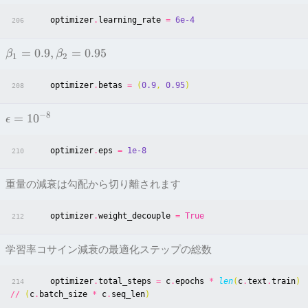
optimizer
.
learning_rate
=
6e-4
206
=
0
.9
,
=
0
.95
β
β
1
2
optimizer
.
betas
=
(
0.9
,
0.95
)
208
−
8
=
1
0
ϵ
optimizer
.
eps
=
1e-8
210
重量の減衰は勾配から切り離されます
optimizer
.
weight_decouple
=
True
212
学習率コサイン減衰の最適化ステップの総数
optimizer
.
total_steps
=
c
.
epochs
*
len
(
c
.
text
.
train
)
214
//
(
c
.
batch_size
*
c
.
seq_len
)