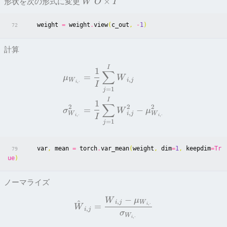
×
形状を次の形式に変更
W
O
I
weight
=
weight
.
view
(
c_out
,
-
1
)
72
計算
I
1
∑
=
μ
W
,
W
i
j
,
⋅
i
I
=
1
j
I
1
∑
2
2
2
=
−
σ
W
μ
,
W
i
j
W
,
⋅
,
⋅
i
i
I
=
1
j
var
,
mean
=
torch
.
var_mean
(
weight
,
dim
=
1
,
keepdim
=
Tr
79
ue
)
ノーマライズ
−
W
μ
,
^
i
j
W
,
⋅
=
i
W
,
i
j
σ
W
,
⋅
i