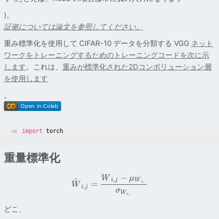
)。
証拠については論文を参照してください。
重み標準化を使用して CIFAR-10 データを分類する VGG
ネット
ワークをトレーニングするためのトレーニングコードを次に示
します
。これは、
重みが標準化された2Dコンボリューション層
を使用します
。
import
torch
48
重量標準化
−
W
μ
,
^
i
j
W
,
⋅
=
i
W
,
i
j
σ
W
,
⋅
i
どこ、