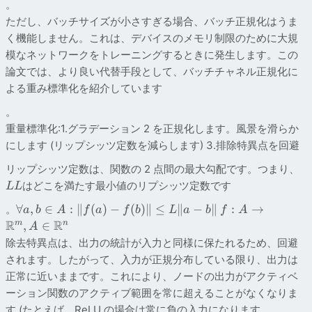
。
ただし、バッチサイズが小さすぎる場合、バッチ正規化はうま
く機能しません。これは、デバイスのメモリ制限のために大規
模なネットワークをトレーニングするときに発生します。この
論文では、より良い代替手段として、バッチチャネル正規化に
よる重み標準化を紹介しています
。
重量標準化:1.グラデーション 2 を正規化します。風景を滑らか
にします (リップシッツ定数を減らします) 3.排除特異点を回避
リップシッツ定数は、関数の 2 点間の最大勾配です。つまり、
はどこを満たす最小値のリプシッツ定数です
L
L
∀
,
∈
:
∥
(
)
−
(
)∥
≤
∥
−
∥
:
→
。
a
b
A
f
a
f
b
L
a
b
f
A
R
R
,
∈
m
n
A
除去特異点は、出力の統計が入力と同様に保たれるため、回避
されます。したがって、入力が正規分布している限り、出力は
正常に近いままです。これにより、ノードの出力がアクティベ
ーション関数のアクティブ範囲を常に超えることがなくなりま
す (たとえば、ReLU の場合は常に負の入力になります