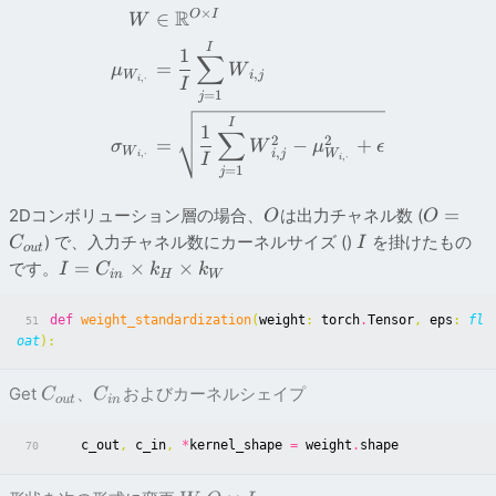
×
R
O
I
∈
W
I
1
∑
=
μ
W
,
W
i
j
,
⋅
i
I
=
1
j
I
1
∑
2
2
=
−
+
σ
W
μ
ϵ
W
,
i
j
W
,
⋅
i
,
⋅
I
i
=
1
j
=
2Dコンボリューション層の場合、
は出力チャネル数 (
O
O
) で、入力チャネル数にカーネルサイズ ()
を掛けたもの
C
I
o
u
t
=
×
×
です。
I
C
k
k
in
H
W
def
weight_standardization
(
weight
:
torch
.
Tensor
,
eps
:
fl
51
oat
):
Get
、
およびカーネルシェイプ
C
C
o
u
t
in
c_out
,
c_in
,
*
kernel_shape
=
weight
.
shape
70