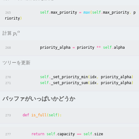
self
.
max_priority
=
max
(
self
.
max_priority
,
p
265
riority
)
α
計算
p
i
priority_alpha
=
priority
**
self
.
alpha
268
ツリーを更新
self
.
_set_priority_min
(
idx
,
priority_alpha
)
270
self
.
_set_priority_sum
(
idx
,
priority_alpha
)
271
バッファがいっぱいかどうか
def
is_full
(
self
):
273
return
self
.
capacity
==
self
.
size
277