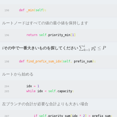
def
_min
(
self
):
190
ルートノードはすべての値の最小値を保持します
return
self
.
priority_min
[
1
]
196
i
≤
α
その中で一番大きいものを探してください
∑
i
p
P
=
1
k
k
def
find_prefix_sum_idx
(
self
,
prefix_sum
):
198
ルートから始める
idx
=
1
204
while
idx
<
self
.
capacity
:
205
左ブランチの合計が必要な合計よりも大きい場合
if
self
.
priority_sum
[
idx
*
2
]
>
prefix_sum
:
207