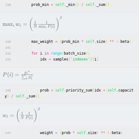
prob_min
=
self
.
_min
()
/
self
.
_sum
()
238
β
(
)
1
1
max
=
w
i
i
m
i
n
(
)
N
P
i
i
max_weight
=
(
prob_min
*
self
.
size
)
**
(
-
beta
)
240
241
for
i
in
range
(
batch_size
):
242
idx
=
samples
[
'indexes'
][
i
]
243
α
p
(
)
=
i
P
i
α
∑
p
k
k
prob
=
self
.
priority_sum
[
idx
+
self
.
capacit
245
y
]
/
self
.
_sum
()
β
(
)
1
1
=
w
i
(
)
N
P
i
weight
=
(
prob
*
self
.
size
)
**
(
-
beta
)
247