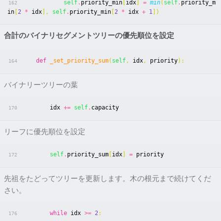
self
.
priority_min
[
idx
]
=
min
(
self
.
priority_m
162
in
[
2
*
idx
],
self
.
priority_min
[
2
*
idx
+
1
])
合計のバイナリセグメントツリーの優先順位を設定
def
_set_priority_sum
(
self
,
idx
,
priority
):
164
バイナリーツリーの葉
idx
+=
self
.
capacity
170
リーフに優先順位を設定
self
.
priority_sum
[
idx
]
=
priority
172
先祖をたどってツリーを更新します。木の根元まで続けてくだ
さい。
while
idx
>=
2
:
176