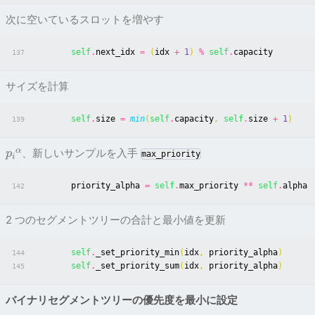
次に空いているスロットを増やす
self
.
next_idx
=
(
idx
+
1
)
%
self
.
capacity
137
サイズを計算
self
.
size
=
min
(
self
.
capacity
,
self
.
size
+
1
)
139
α
、新しいサンプルを入手
p
max_priority
i
priority_alpha
=
self
.
max_priority
**
self
.
alpha
142
2 つのセグメントツリーの合計と最小値を更新
self
.
_set_priority_min
(
idx
,
priority_alpha
)
144
self
.
_set_priority_sum
(
idx
,
priority_alpha
)
145
バイナリセグメントツリーの優先度を最小に設定