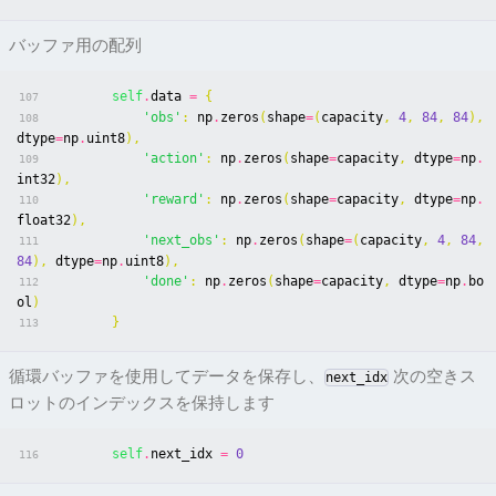
バッファ用の配列
self
.
data
=
{
107
'obs'
:
np
.
zeros
(
shape
=
(
capacity
,
4
,
84
,
84
),
108
dtype
=
np
.
uint8
),
'action'
:
np
.
zeros
(
shape
=
capacity
,
dtype
=
np
.
109
int32
),
'reward'
:
np
.
zeros
(
shape
=
capacity
,
dtype
=
np
.
110
float32
),
'next_obs'
:
np
.
zeros
(
shape
=
(
capacity
,
4
,
84
,
111
84
),
dtype
=
np
.
uint8
),
'done'
:
np
.
zeros
(
shape
=
capacity
,
dtype
=
np
.
bo
112
ol
)
}
113
循環バッファを使用してデータを保存し、
次の空きス
next_idx
ロットのインデックスを保持します
self
.
next_idx
=
0
116