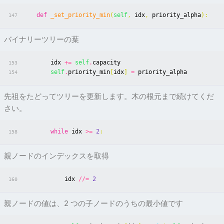
def
_set_priority_min
(
self
,
idx
,
priority_alpha
):
147
バイナリーツリーの葉
idx
+=
self
.
capacity
153
self
.
priority_min
[
idx
]
=
priority_alpha
154
先祖をたどってツリーを更新します。木の根元まで続けてくだ
さい。
while
idx
>=
2
:
158
親ノードのインデックスを取得
idx
//=
2
160
親ノードの値は、2 つの子ノードのうちの最小値です