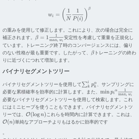
β
1
1
(
)
=
w
i
(
)
N
P
i
の重みを使用して修正します。これにより、次の場合は完全に
1
=
1
補正されます。
安定性を考慮して重量を正規化し
β
m
a
x
w
i
i
ています。トレーニング終了時のコンバージェンスには、偏り
のない性格が最も重要です。したがって、
トレーニングの終わ
β
りに近づくにつれて増加します。
バイナリセグメントツリー
i
α
バイナリセグメントツリーを使用して
∑
、サンプリングに
p
k
k
1
min
α
必要な累積確率を効率的に計算します。また、
p
i
m
a
x
w
i
i
必要なバイナリセグメントツリーを使用して検索します。これ
にはミニヒープを使うこともできます。バイナリセグメントツ
(
lo
g
)
リーでは、
これらを時間内に計算できます。これは、
O
n
(
)
単純なアプローチよりもはるかに効率的です
O
n
。