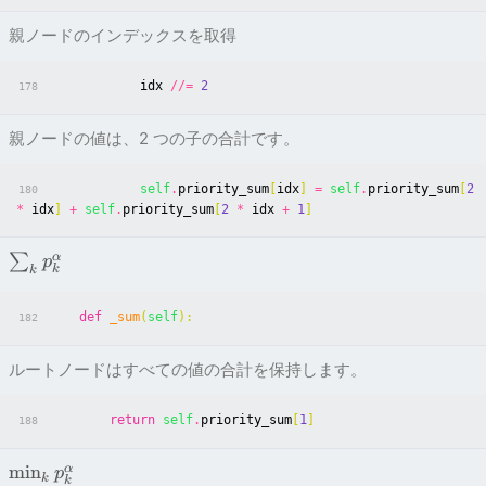
親ノードのインデックスを取得
idx
//=
2
178
親ノードの値は、2 つの子の合計です。
self
.
priority_sum
[
idx
]
=
self
.
priority_sum
[
2
180
*
idx
]
+
self
.
priority_sum
[
2
*
idx
+
1
]
α
∑
p
k
k
def
_sum
(
self
):
182
ルートノードはすべての値の合計を保持します。
return
self
.
priority_sum
[
1
]
188
min
α
p
k
k