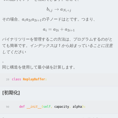
→
b
a
,
+
i
j
N
j
i
その場合、
の子ノードはとです。つまり、
a
a
a
2
2
+
1
i
i
i
=
+
a
a
a
2
2
+
1
i
i
i
バイナリツリーを管理するこの方法は、プログラムするのがと
ても簡単です。
インデックスは 1 から始まっていることに注意
してください
。
同じ構造を使用して最小値を計算します。
class
ReplayBuffer
:
20
[初期化]
def
__init__
(
self
,
capacity
,
alpha
):
90