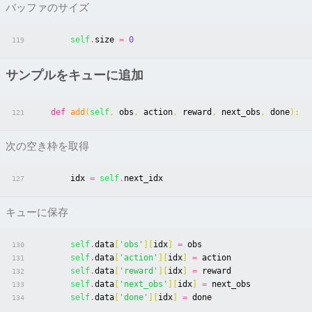
バッファのサイズ
self
.
size
=
0
119
サンプルをキューに追加
def
add
(
self
,
obs
,
action
,
reward
,
next_obs
,
done
):
121
次の空き枠を取得
idx
=
self
.
next_idx
127
キューに保存
self
.
data
[
'obs'
][
idx
]
=
obs
130
self
.
data
[
'action'
][
idx
]
=
action
131
self
.
data
[
'reward'
][
idx
]
=
reward
132
self
.
data
[
'next_obs'
][
idx
]
=
next_obs
133
self
.
data
[
'done'
][
idx
]
=
done
134