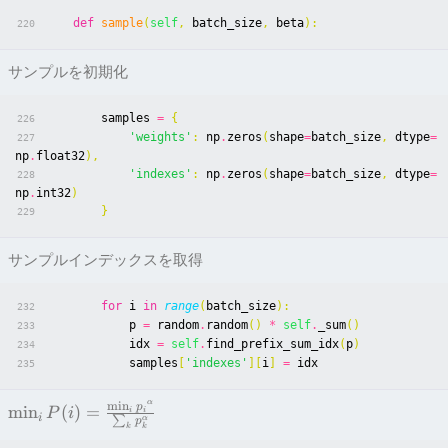
def
sample
(
self
,
batch_size
,
beta
):
220
サンプルを初期化
samples
=
{
226
'weights'
:
np
.
zeros
(
shape
=
batch_size
,
dtype
=
227
np
.
float32
),
'indexes'
:
np
.
zeros
(
shape
=
batch_size
,
dtype
=
228
np
.
int32
)
}
229
サンプルインデックスを取得
for
i
in
range
(
batch_size
):
232
p
=
random
.
random
()
*
self
.
_sum
()
233
idx
=
self
.
find_prefix_sum_idx
(
p
)
234
samples
[
'indexes'
][
i
]
=
idx
235
α
m
i
n
p
min
(
)
=
i
i
P
i
i
α
∑
p
k
k