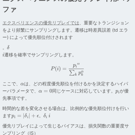
ファ
エクスペリエンスの優先リプレイでは
、重要なトランジション
をより頻繁にサンプリングします。遷移は時差異誤差 (td エラ
ー) によって優先順位付けされます
。
δ
遷移を確率でサンプリングします。
i
α
p
i
(
)
=
P
i
α
∑
p
k
k
ここで、
は、どの程度優先順位を付けるかを決定するハイパ
α
=
0
ーパラメータで、
同じケースに対応しています。
が優
α
p
i
先事項です。
時間的な差を変化させる場合は、比例的な優先順位付けを行い
=
∣
∣
+
ます
。
p
δ
ϵ
δ
i
i
i
i
優先リプレイによって生じるバイアスは、損失関数の重要度サ
ンプリング（IS）