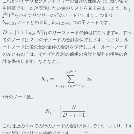
これがバイナリセグメントツリーの合計の仕組みで、最小値で
も同様です。
表現したい値のリストを見てみましょう。
x
N
b
,
i
i
j
t
h
t
h
をバイナリツリーの行のノードとします。つまり、
j
i
ノードとの 2
つの子ノードです。
b
b
b
+
1
,
2
,
+
1
,
2
+
1
i
j
i
j
i
j
=
⌈
1
+
lo
g
⌉
行のリーフノードの値はになります
。すべ
D
N
x
2
てのノードは 2 つの子ノードの合計を保持します。つまり、ル
ートノードは値の配列全体の合計を保持します。ルートノード
の左と右の子は、それぞれ配列の前半の合計と配列の後半の合
計を保持します。などなど...
−
D
i
∗
2
j
∑
=
b
x
,
i
j
k
−
=
(
−
1
)
∗
2
+
1
D
i
k
j
行のノード数。
i
⌈
⌉
N
=
N
i
−
+
1
D
i
これは上のすべての行のノードの合計と同じです
。つまり、1
i
a
つの配列でツリーを格納できます。ここで、