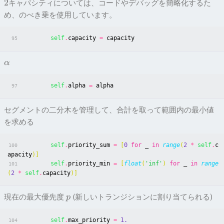
2
キャパシティについては、コードやデバッグを簡略化するた
め、のべき乗を使用しています。
self
.
capacity
=
capacity
95
α
self
.
alpha
=
alpha
97
セグメントの二分木を管理して、合計を取って範囲内の最小値
を求める
self
.
priority_sum
=
[
0
for
_
in
range
(
2
*
self
.
c
100
apacity
)]
self
.
priority_min
=
[
float
(
'inf'
)
for
_
in
range
101
(
2
*
self
.
capacity
)]
現在の最大優先度
(新しいトランジションに割り当てられる)
p
self
.
max_priority
=
1.
104