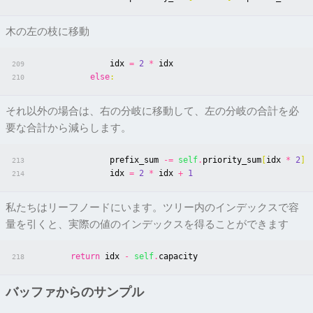
木の左の枝に移動
idx
=
2
*
idx
209
else
:
210
それ以外の場合は、右の分岐に移動して、左の分岐の合計を必
要な合計から減らします。
prefix_sum
-=
self
.
priority_sum
[
idx
*
2
]
213
idx
=
2
*
idx
+
1
214
私たちはリーフノードにいます。ツリー内のインデックスで容
量を引くと、実際の値のインデックスを得ることができます
return
idx
-
self
.
capacity
218
バッファからのサンプル