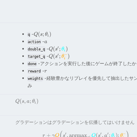
(
;
)
-
Q
s
θ
q
i
-
a
action
′
(
;
)
-
Q
s
θ
double_q
i
−
′
(
;
)
-
Q
s
θ
target_q
i
-アクションを実行した後にゲームが終了したか
done
-
r
reward
-経験豊かなリプレイを優先して抽出したサ
weights
み
(
,
;
)
Q
s
a
θ
i
グラデーションはグラデーションを伝播してはいけません
(
)
′
′
′
−
+
,
a
r
gm
a
x
(
,
;
)
;
r
γ
Q
s
Q
s
a
θ
θ
′
i