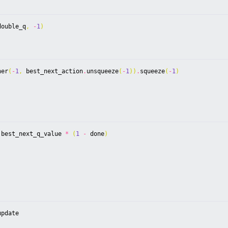
double_q
,
-
1
)
her
(
-
1
,
best_next_action
.
unsqueeze
(
-
1
))
.
squeeze
(
-
1
)
best_next_q_value
*
(
1
-
done
)
)
update
)