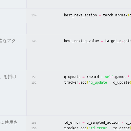
best_next_action
=
torch
.
argmax
(
134
適なアク
best_next_q_value
=
target_q
.
gat
140
、を掛け
q_update
=
reward
+
self
.
gamma
*
151
tracker
.
add
(
'q_update'
,
q_update
152
けに使用さ
td_error
=
q_sampled_action
-
q_
155
tracker
.
add
(
'td_error'
,
td_error
156