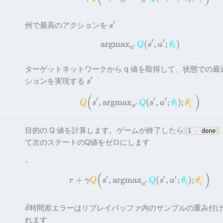
a
i
′
州で最高のアクションを
s
′
′
a
r
gm
a
x
(
,
;
)
Q
s
a
θ
′
i
a
ターゲットネットワークから q 値を取得して、状態での最
′
ションを実現する
s
(
)
′
′
′
−
,
a
r
gm
a
x
(
,
;
)
;
Q
s
Q
s
a
θ
θ
′
i
a
i
目的の Q 値を計算します。ゲームが終了したら
(
1
-
done
)
て次のステートのQ値をゼロにします
。
(
)
′
′
′
−
+
,
a
r
gm
a
x
(
,
;
)
;
r
γ
Q
s
Q
s
a
θ
θ
′
i
a
i
時間差エラーはリプレイバッファ内のサンプルの重み付
δ
れます