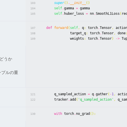
super
()
.
__init__
()
103
self
.
gamma
=
gamma
104
self
.
huber_loss
=
nn
.
SmoothL1Loss
(
re
105
def
forward
(
self
,
q
:
torch
.
Tensor
,
actio
107
target_q
:
torch
.
Tensor
,
done
108
weights
:
torch
.
Tensor
)
->
Tu
109
どうか
ンプルの重
q_sampled_action
=
q
.
gather
(
-
1
,
acti
121
tracker
.
add
(
'q_sampled_action'
,
q_sa
122
with
torch
.
no_grad
():
130