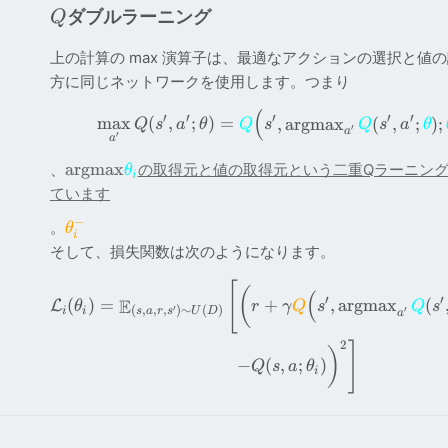
ダブルラーニング
Q
上の計算の max 演算子は、最適なアクションの選択と値
方に同じネットワークを使用します。つまり
(
′
′
′
′
′
max
(
,
;
)
=
,
a
r
gm
a
x
(
,
;
)
;
Q
s
a
θ
Q
s
Q
s
a
θ
′
a
′
a
a
r
gm
a
x
、
の取得元と値の取得元という二重Qラーニン
θ
i
ています
−
。
θ
i
そして、損失関数は次のようになります。
[
(
(
′
′
E
(
)
=
+
,
a
r
gm
a
x
(
L
θ
r
γ
Q
s
Q
s
′
(
,
,
,
)
∼
(
)
′
i
i
s
a
r
s
U
D
a
2
]
)
−
(
,
;
)
Q
s
a
θ
i