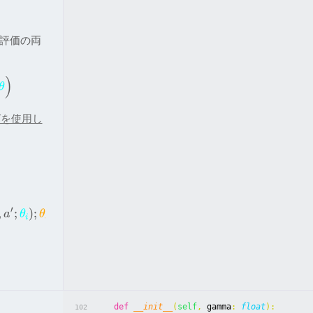
の評価の両
)
θ
グを使用し
)
′
−
,
;
)
;
a
θ
θ
i
i
def
__init__
(
self
,
gamma
:
float
):
102