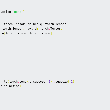
duction
=
'none'
)
n
:
torch
.
Tensor
,
double_q
:
torch
.
Tensor
,
:
torch
.
Tensor
,
reward
:
torch
.
Tensor
,
ple
[
torch
.
Tensor
,
torch
.
Tensor
]:
on
.
to
(
torch
.
long
)
.
unsqueeze
(
-
1
))
.
squeeze
(
-
1
)
mpled_action
)