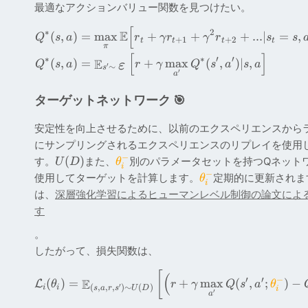
最適なアクションバリュー関数を見つけたい。
[
∗
2
E
(
,
)
=
max
+
+
+
...∣
=
,
Q
s
a
r
γ
r
γ
r
s
s
+
1
+
2
t
t
t
t
π
[
]
∗
∗
′
′
E
(
,
)
=
+
max
(
,
)
∣
,
Q
s
a
r
γ
Q
s
a
s
a
ε
′
∼
s
′
a
ターゲットネットワーク 🎯
安定性を向上させるために、以前のエクスペリエンスから
にサンプリングされるエクスペリエンスのリプレイを使用
−
(
)
す。
また、
別のパラメータセットを持つQネット
U
D
θ
i
−
使用してターゲットを計算します。
定期的に更新されま
θ
i
は、
深層強化学習によるヒューマンレベル制御の論文によ
す
。
したがって、損失関数は、
[
(
′
′
−
E
(
)
=
+
max
(
,
;
)
−
L
θ
r
γ
Q
s
a
θ
′
(
,
,
,
)
∼
(
)
i
i
s
a
r
s
U
D
i
′
a