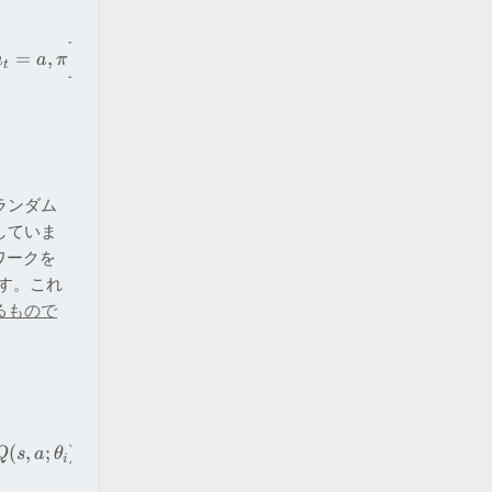
]
=
,
a
a
π
t
ランダム
していま
ワークを
す。これ
るもので
2
]
)
(
,
;
)
Q
s
a
θ
i