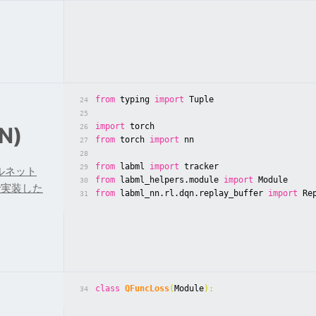
from
typing
import
Tuple
24
25
import
torch
N)
26
from
torch
import
nn
27
28
from
labml
import
tracker
29
ルネット
from
labml_helpers.module
import
Module
30
で実装した
from
labml_nn.rl.dqn.replay_buffer
import
Re
31
class
QFuncLoss
(
Module
):
34