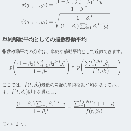
(
1
−
)
∑
β
β
g
1
1
i
=
1
i
(
,
...
,
)
=
σ
g
g
1
t
t
1
−
β
1
t
1
−
β
2
(
,
...
,
)
=
ψ
g
g
1
t
−
t
2
t
i
(
1
−
)
∑
β
β
g
2
2
=
1
i
i
単純移動平均としての指数移動平均
指数移動平均の分布は、単純な移動平均として近似できます。
(
,
)
(
)
(
)
−
f
t
β
t
2
2
t
i
(
1
−
)
2
∑
∑
g
β
β
g
2
2
+
1
−
=
1
=
1
t
i
i
i
i
≈
p
p
(
,
)
t
1
−
f
t
β
β
2
2
(
,
)
ここでは、
最後の勾配の単純移動平均を取っていま
f
t
β
2
(
,
)
す。
以下を満たし、
f
t
β
2
(
,
)
−
t
f
t
β
t
i
(
1
−
)
⋅
(
+
1
−
)
2
∑
∑
β
β
i
t
i
2
2
=
1
=
1
i
i
=
(
,
)
t
1
−
f
t
β
β
2
2
これにより、