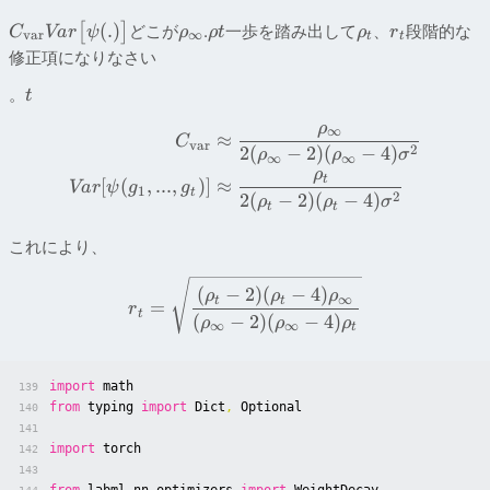
(
.
)
[
]
どこが
.
一歩を踏み出して
、
段階的な
C
Va
r
ψ
ρ
ρ
t
ρ
r
va
r
∞
t
t
修正項になりなさい
。
t
ρ
∞
≈
C
va
r
2
2
(
−
2
)
(
−
4
)
ρ
ρ
σ
∞
∞
ρ
t
[
(
,
...
,
)]
≈
Va
r
ψ
g
g
1
t
2
2
(
−
2
)
(
−
4
)
ρ
ρ
σ
t
t
これにより、
(
−
2
)
(
−
4
)
ρ
ρ
ρ
∞
t
t
=
r
t
(
−
2
)
(
−
4
)
ρ
ρ
ρ
∞
∞
t
import
math
139
from
typing
import
Dict
,
Optional
140
141
import
torch
142
143
from
labml_nn.optimizers
import
WeightDecay