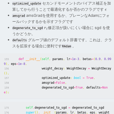
セカンドモーメントのバイアス補正を加
optimized_update
算してから行うことで最適化するか否かのフラグです
ϵ
amsGradを使用するか、プレーンなAdamにフォ
amsgrad
ールバックするかを示すフラグです
修正項が扱いにくい場合に sgd を使
r
degenerate_to_sgd
t
うかどうか。
グループ値のデフォルト辞書です。これは、クラ
defaults
スを拡張する場合に便利です
。
RAdam
def
__init__
(
self
,
params
,
lr
=
1e-3
,
betas
=
(
0.9
,
0.99
155
9
),
eps
=
1e-8
,
weight_decay
:
WeightDecay
=
WeightDecay
156
(),
optimized_update
:
bool
=
True
,
157
amsgrad
=
False
,
158
degenerated_to_sgd
=
True
,
defaults
=
Non
159
e
):
self
.
degenerated_to_sgd
=
degenerated_to_sgd
175
super
()
.
__init__
(
params
,
lr
,
betas
,
eps
,
weight_
176