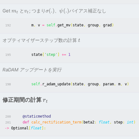
(
.
)
(
.
)
Get
と
; つまり
、
バイアス補正なし
m
v
σ
ψ
t
t
m
,
v
=
self
.
get_mv
(
state
,
group
,
grad
)
192
オプティマイザーステップ数の計算
t
state
[
'step'
]
+=
1
195
RaDAM アップデートを実行
self
.
r_adam_update
(
state
,
group
,
param
,
m
,
v
)
198
修正期間の計算
r
t
@staticmethod
200
def
calc_rectification_term
(
beta2
:
float
,
step
:
int
)
201
->
Optional
[
float
]: