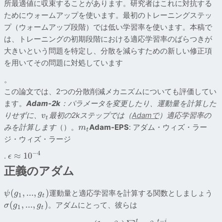
所最適値に収束することがあります。研究者はこれに対抗する
ためにウォームアップを使います。最初のトレーニングステッ
プ（ウォームアップ段階）では低い学習率を使います。本稿で
は、トレーニングの初期段階における適応学習率のばらつきが
大きいという問題を特定し、分散を減らすための新しい修正項
を用いてその問題に対処しています
。
この論文では、2つの分散削減メカニズムについても評価してい
ます。
Adam-2k
：パラメータを変更したり、運動量を計算した
りせずに、
最初の2kステップでは（
Adamで
）適応学習率の
v
t
みを計算します
（）。
Adam-EPS
: アダム・ウィズ・ラー
m
t
ジ・ウィズ・ラージ
−
4
≈
1
0
.
ϵ
正義のアダム
(
,
...
,
)
運動量と適応学習率を計算する関数としましょう
ψ
g
g
1
t
(
,
...
,
)
。アダムにとって、彼らは
σ
g
g
1
t
−
t
t
i