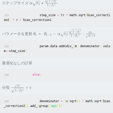
1
−
β
2
∗
ステップサイズ
α
r
t
t
1
−
β
1
step_size
=
lr
*
math
.
sqrt
(
bias_correcti
253
on2
)
*
r
/
bias_correction1
t
1
−
β
2
m
←
−
⋅
パラメータを更新
θ
θ
α
r
t
−
1
t
t
t
t
+
^
1
−
v
ϵ
β
1
t
param
.
data
.
addcdiv_
(
m
,
denominator
,
valu
256
e
=-
step_size
)
最適化なしの計算
else
:
258
v
+
分母
t
ϵ
t
1
−
β
2
denominator
=
(
v
.
sqrt
()
/
math
.
sqrt
(
bias
260
_correction2
))
.
add_
(
group
[
'eps'
])