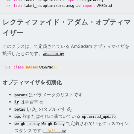
144
from
labml_nn.optimizers.amsgrad
import
AMSGrad
145
レクティファイド・アダム・オプティマ
イザー
このクラスは、で定義されている AmSadam オプティマイザを
拡張したものです。
amsadam
.
py
class
RAdam
(
AMSGrad
):
148
オプティマイザを初期化
はパラメータのリストです
params
は学習率
α
lr
(,)
のタプルです
β
β
betas
1
2
^
またはそれに基づいている
ϵ
ϵ
eps
optimized_update
で定義されているクラスのイン
weight_decay
WeightDecay
スタンスです
__init__
.
py