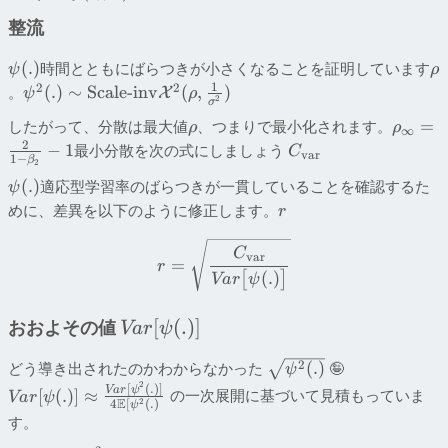
整流
(
.
)
時間とともにばらつきが小さくなることを証明しています
ψ
ρ
1
2
2
(
.
)
∼
Scale-inv
(
,
)
。
X
ψ
ρ
2
σ
=
したがって、分散は最大値
、つまりで最小化されます。
ρ
ρ
∞
2
−
1
最小分散を次の式にしましょう
C
va
r
1
−
β
2
(
.
)
適応型学習率のばらつきが一貫していることを確認するた
ψ
めに、差異を以下のように修正します。
r
C
va
r
=
r
(
.
)
[
]
Va
r
ψ
[
(
.
)
]
おおよその値
Va
r
ψ
2
(
.
)
どう導き出されたのかわからなかった
🤪
ψ
2
[
(
.
)]
Va
r
ψ
[
(
.
)
]
≈
の一次展開に基づいて見積もっていま
Va
r
ψ
E
2
4
[
(
.
)
ψ
す。