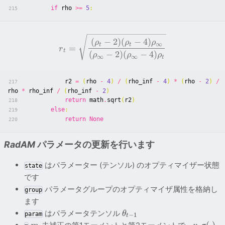
if
rho
>=
5
:
215
(
−
2
)
(
−
4
)
ρ
ρ
ρ
∞
t
t
=
r
t
(
−
2
)
(
−
4
)
ρ
ρ
ρ
∞
∞
t
r2
=
(
rho
-
4
)
/
(
rho_inf
-
4
)
*
(
rho
-
2
)
/
217
rho
*
rho_inf
/
(
rho_inf
-
2
)
return
math
.
sqrt
(
r2
)
218
else
:
219
return
None
220
RadAM
パラメータの更新を行います
はパラメーター (テンソル) のオプティマイザー状態
state
です
パラメータグループのオプティマイザ属性を格納し
group
ます
はパラメータテンソル
θ
param
−
1
t