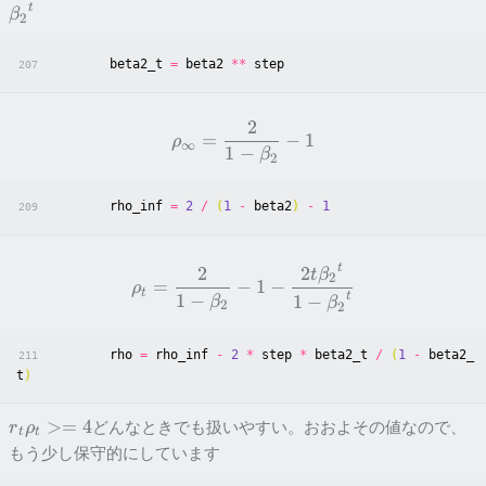
t
β
2
beta2_t
=
beta2
**
step
207
2
=
−
1
ρ
∞
1
−
β
2
rho_inf
=
2
/
(
1
-
beta2
)
-
1
209
t
2
2
t
β
2
=
−
1
−
ρ
t
1
−
t
1
−
β
β
2
2
rho
=
rho_inf
-
2
*
step
*
beta2_t
/
(
1
-
beta2_
211
t
)
>=
4
どんなときでも扱いやすい。おおよその値なので、
r
ρ
t
t
もう少し保守的にしています