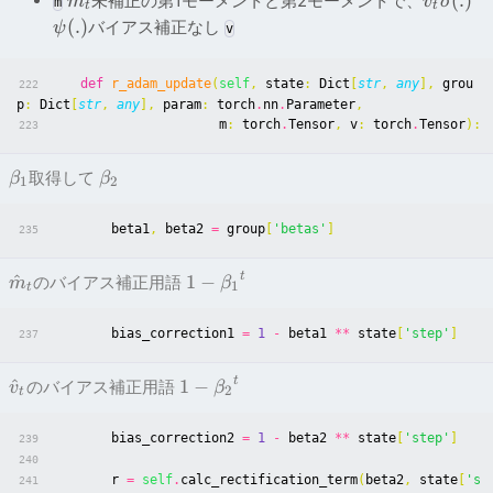
(
.
)
未補正の第1モーメントと第2モーメントで、
m
v
σ
m
t
t
(
.
)
バイアス補正なし
ψ
v
def
r_adam_update
(
self
,
state
:
Dict
[
str
,
any
],
grou
222
p
:
Dict
[
str
,
any
],
param
:
torch
.
nn
.
Parameter
,
m
:
torch
.
Tensor
,
v
:
torch
.
Tensor
):
223
取得して
β
β
1
2
beta1
,
beta2
=
group
[
'betas'
]
235
t
^
1
−
のバイアス補正用語
m
β
1
t
bias_correction1
=
1
-
beta1
**
state
[
'step'
]
237
t
^
1
−
のバイアス補正用語
v
β
2
t
bias_correction2
=
1
-
beta2
**
state
[
'step'
]
239
240
r
=
self
.
calc_rectification_term
(
beta2
,
state
[
's
241