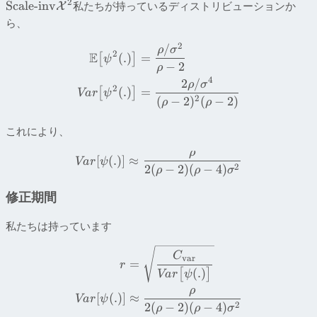
2
Scale-inv
私たちが持っているディストリビューションか
X
ら、
2
/
ρ
σ
2
E
(
.
)
=
[
]
ψ
−
2
ρ
4
2
/
ρ
σ
2
(
.
)
=
[
]
Va
r
ψ
2
(
−
2
)
(
−
2
)
ρ
ρ
これにより、
ρ
[
(
.
)
]
≈
Va
r
ψ
2
2
(
−
2
)
(
−
4
)
ρ
ρ
σ
修正期間
私たちは持っています
C
va
r
=
r
(
.
)
[
]
Va
r
ψ
ρ
[
(
.
)
]
≈
Va
r
ψ
2
2
(
−
2
)
(
−
4
)
ρ
ρ
σ