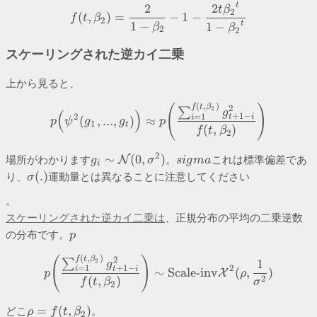
t
2
2
t
β
2
(
,
)
=
−
1
−
f
t
β
2
1
−
t
1
−
β
β
2
2
スケーリングされた逆カイ二乗
上から見ると、
(
,
)
(
)
f
t
β
2
2
∑
g
(
)
+
1
−
2
=
1
t
i
i
(
,
...
,
)
≈
p
ψ
g
g
p
1
t
(
,
)
f
t
β
2
2
∼
(
0
,
)
場所がわかります
。
これは標準偏差であ
N
g
σ
s
i
g
ma
i
(
.
)
り、
運動量とは異なることに注意してください
σ
。
スケーリングされた逆カイ二乗は
、正規分布の平均の二乗逆数
の分布です。
p
(
,
)
(
)
f
t
β
2
1
2
∑
g
+
1
−
2
=
1
t
i
i
∼
Scale-inv
(
,
)
X
p
ρ
2
(
,
)
f
t
β
σ
2
=
(
,
)
どこ
。
ρ
f
t
β
2