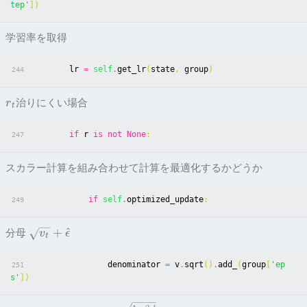
tep'
])
学習率を取得
lr
=
self
.
get_lr
(
state
,
group
)
244
治りにくい場合
r
t
if
r
is
not
None
:
247
スカラー計算を組み合わせて計算を最適化するかどうか
if
self
.
optimized_update
:
249
+
^
分母
v
ϵ
t
denominator
=
v
.
sqrt
()
.
add_
(
group
[
'ep
251
s'
])
t