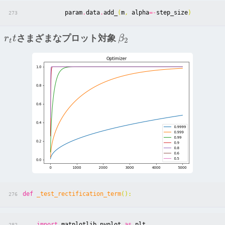
param
.
data
.
add_
(
m
,
alpha
=-
step_size
)
273
さまざまなプロット対象
r
t
β
2
t
def
_test_rectification_term
():
276
import
matplotlib.pyplot
as
plt
282