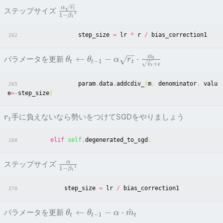
α
r
ステップサイズ
t
t
1
−
β
1
step_size
=
lr
*
r
/
bias_correction1
262
^
m
←
−
⋅
パラメータを更新
θ
θ
α
r
t
−
1
t
t
t
^
+
v
ϵ
t
param
.
data
.
addcdiv_
(
m
,
denominator
,
valu
265
e
=-
step_size
)
手に負えないなら勢いをつけてSGDをやりましょう
r
t
elif
self
.
degenerated_to_sgd
:
268
α
ステップサイズ
t
1
−
β
1
step_size
=
lr
/
bias_correction1
270
←
−
⋅
^
パラメータを更新
θ
θ
α
m
−
1
t
t
t