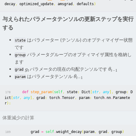
decay
,
optimized_update
,
amsgrad
,
defaults
)
与えられたパラメータテンソルの更新ステップを実行
する
はパラメーター (テンソル) のオプティマイザー状態
state
です
パラメータグループのオプティマイザ属性を格納し
group
ます
パラメータの現在の勾配テンソルです
g
θ
grad
−
1
t
t
はパラメータテンソル
θ
param
−
1
t
def
step_param
(
self
,
state
:
Dict
[
str
,
any
],
group
:
D
178
ict
[
str
,
any
],
grad
:
torch
.
Tensor
,
param
:
torch
.
nn
.
Paramete
r
):
体重減少の計算
grad
=
self
.
weight_decay
(
param
,
grad
,
group
)
189